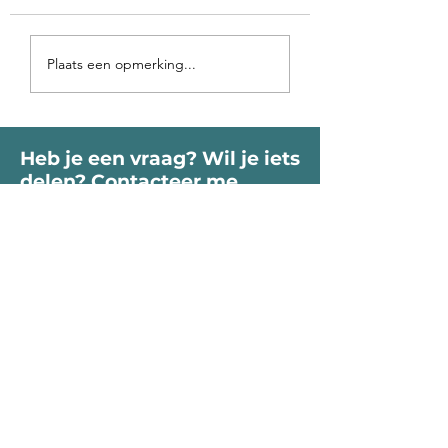
Voorbij de poort
Op vakantie in 
Plaats een opmerking...
roept je Ziel
binnen-land
Heb je een vraag? Wil je iets
delen? Contacteer me
vrijblijvend.
Voornaam
Naam
Email
Bericht...