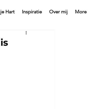
 je Hart
Inspiratie
Over mij
More
is