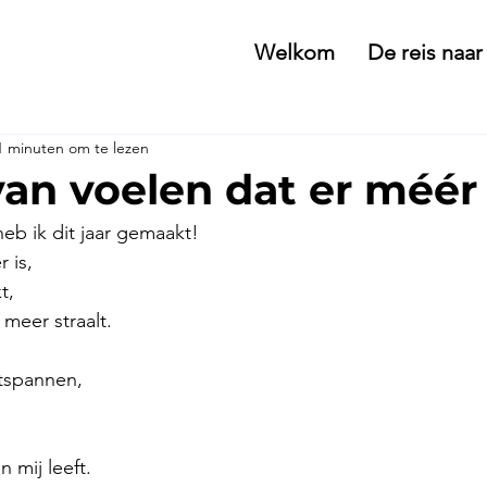
Welkom
De reis naar
1 minuten om te lezen
van voelen dat er méér 
eb ik dit jaar gemaakt!
 is,
t,
 meer straalt.
ntspannen,
n mij leeft.