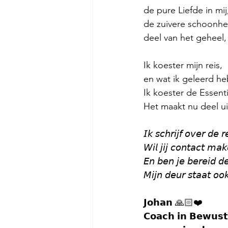
de pure Liefde in mij
de zuivere schoonhei
deel van het geheel,
Ik koester mijn reis,
en wat ik geleerd he
Ik koester de Essent
Het maakt nu deel uit
𝘐𝘬 𝘴𝘤𝘩𝘳𝘪𝘫𝘧 𝘰𝘷𝘦𝘳 𝘥𝘦 
𝘞𝘪𝘭 𝘫𝘪𝘫 𝘤𝘰𝘯𝘵𝘢𝘤𝘵 𝘮𝘢
𝘌𝘯 𝘣𝘦𝘯 𝘫𝘦 𝘣𝘦𝘳𝘦𝘪𝘥 
𝘔𝘪𝘫𝘯 𝘥𝘦𝘶𝘳 𝘴𝘵𝘢𝘢𝘵 𝘰𝘰
𝗝𝗼𝗵𝗮𝗻 🙏🏻❤️
𝗖𝗼𝗮𝗰𝗵 𝗶𝗻 𝗕𝗲𝘄𝘂𝘀𝘁 