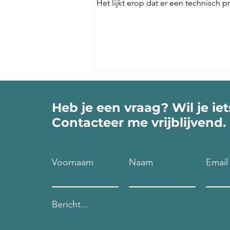
Het lijkt erop dat er een technisch
Dit simpelweg Zijn
Heb je een vraag? Wil je ie
Contacteer me vrijblijvend.
Voornaam
Naam
Email
Bericht...