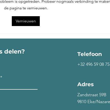
 probleem is opgetreden. Probeer nogmaals verbinding te maken
de pagina te vernieuwen.
Voorbij de poort roept je
Op v
Ziel
bin
Vernieuwen
ts delen?
Telefoon
+32 496 59 08 75
Adres
Zandstraat 59B
9810 Eke/Nazare