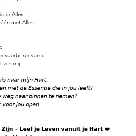
,
d in Alles,
 één met Alles.
b.
ie voorbij de vorm.
 van mij.
𝘦𝘪𝘴 𝘯𝘢𝘢𝘳 𝘮𝘪𝘫𝘯 𝘏𝘢𝘳𝘵.
𝘦𝘯 𝘮𝘦𝘵 𝘥𝘦 𝘌𝘴𝘴𝘦𝘯𝘵𝘪𝘦 𝘥𝘪𝘦 𝘪𝘯 𝘫𝘰𝘶 𝘭𝘦𝘦𝘧𝘵?
𝘦 𝘸𝘦𝘨 𝘯𝘢𝘢𝘳 𝘣𝘪𝘯𝘯𝘦𝘯 𝘵𝘦 𝘯𝘦𝘮𝘦𝘯?
𝘬 𝘷𝘰𝘰𝘳 𝘫𝘰𝘶 𝘰𝘱𝘦𝘯.
𝗭𝗶𝗷𝗻 ~ 𝗟𝗲𝗲𝗳 𝗷𝗲 𝗟𝗲𝘃𝗲𝗻 𝘃𝗮𝗻𝘂𝗶𝘁 𝗷𝗲 𝗛𝗮𝗿𝘁 ❤️