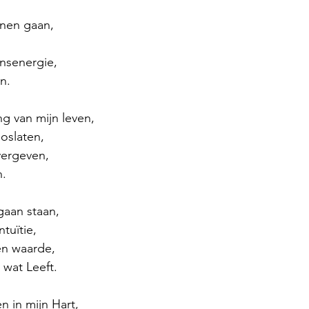
nnen gaan,
nsenergie,
n.
g van mijn leven,
oslaten,
vergeven,
n.
gaan staan,
tuïtie,
en waarde,
wat Leeft.
 in mijn Hart,