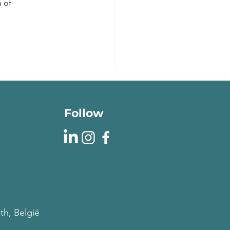
 of
akantie in het
nen-land
Follow
th, België