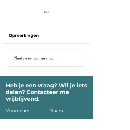
Opmerkingen
Voorbij de poort
Op vakantie in 
Plaats een opmerking...
roept je Ziel
binnen-land
Heb je een vraag? Wil je iets
delen? Contacteer me
vrijblijvend.
Voornaam
Naam