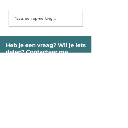
Voorbij de poort
Op vakantie in 
Plaats een opmerking...
roept je Ziel
binnen-land
Heb je een vraag? Wil je iets
delen? Contacteer me
vrijblijvend.
Voornaam
Naam
Email
Bericht...