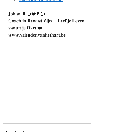
𝐉𝐨𝐡𝐚𝐧 🙏🏻❤️🙏🏻
𝐂𝐨𝐚𝐜𝐡 𝐢𝐧 𝐁𝐞𝐰𝐮𝐬𝐭 𝐙𝐢𝐣𝐧 ~ 𝐋𝐞𝐞𝐟 𝐣𝐞 𝐋𝐞𝐯𝐞𝐧 
𝐯𝐚𝐧𝐮𝐢𝐭 𝐣𝐞 𝐇𝐚𝐫𝐭 ❤️
𝐰𝐰𝐰.𝐯𝐫𝐢𝐞𝐧𝐝𝐞𝐧𝐯𝐚𝐧𝐡𝐞𝐭𝐡𝐚𝐫𝐭.𝐛𝐞