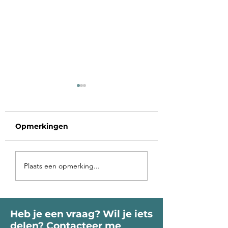
Opmerkingen
Voorbij de poort
Op vakantie in 
Plaats een opmerking...
roept je Ziel
binnen-land
Heb je een vraag? Wil je iets
delen? Contacteer me