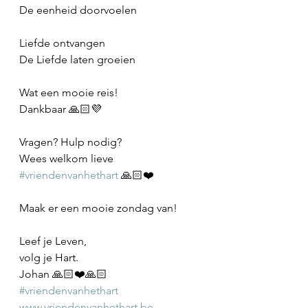
De eenheid doorvoelen
Liefde ontvangen
De Liefde laten groeien
Wat een mooie reis!
Dankbaar 🙏🏻💜
Vragen? Hulp nodig?
Wees welkom lieve 
#vriendenvanhethart
 🙏🏻❤️
Maak er een mooie zondag van!
Leef je Leven,
volg je Hart.
Johan 🙏🏻❤️🙏🏻
#vriendenvanhethart
www.vriendenvanhethart.be