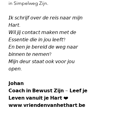
in Simpelweg Zijn.
𝘐𝘬 𝘴𝘤𝘩𝘳𝘪𝘫𝘧 𝘰𝘷𝘦𝘳 𝘥𝘦 𝘳𝘦𝘪𝘴 𝘯𝘢𝘢𝘳 𝘮𝘪𝘫𝘯 
𝘏𝘢𝘳𝘵.
𝘞𝘪𝘭 𝘫𝘪𝘫 𝘤𝘰𝘯𝘵𝘢𝘤𝘵 𝘮𝘢𝘬𝘦𝘯 𝘮𝘦𝘵 𝘥𝘦 
𝘌𝘴𝘴𝘦𝘯𝘵𝘪𝘦 𝘥𝘪𝘦 𝘪𝘯 𝘫𝘰𝘶 𝘭𝘦𝘦𝘧𝘵?
𝘌𝘯 𝘣𝘦𝘯 𝘫𝘦 𝘣𝘦𝘳𝘦𝘪𝘥 𝘥𝘦 𝘸𝘦𝘨 𝘯𝘢𝘢𝘳 
𝘣𝘪𝘯𝘯𝘦𝘯 𝘵𝘦 𝘯𝘦𝘮𝘦𝘯?
𝘔𝘪𝘫𝘯 𝘥𝘦𝘶𝘳 𝘴𝘵𝘢𝘢𝘵 𝘰𝘰𝘬 𝘷𝘰𝘰𝘳 𝘫𝘰𝘶 
𝘰𝘱𝘦𝘯.
𝗝𝗼𝗵𝗮𝗻
𝗖𝗼𝗮𝗰𝗵 𝗶𝗻 𝗕𝗲𝘄𝘂𝘀𝘁 𝗭𝗶𝗷𝗻 ~ 𝗟𝗲𝗲𝗳 𝗷𝗲 
𝗟𝗲𝘃𝗲𝗻 𝘃𝗮𝗻𝘂𝗶𝘁 𝗷𝗲 𝗛𝗮𝗿𝘁 ❤️
𝘄𝘄𝘄.𝘃𝗿𝗶𝗲𝗻𝗱𝗲𝗻𝘃𝗮𝗻𝗵𝗲𝘁𝗵𝗮𝗿𝘁.𝗯𝗲