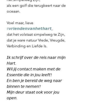
als een golf die terugkeert naar de 
oceaan.
Voel maar, lieve 
#𝙫𝙧𝙞𝙚𝙣𝙙𝙚𝙣𝙫𝙖𝙣𝙝𝙚𝙩𝙝𝙖𝙧𝙩
,
dat het volstaat simpelweg te Zijn,
dat je ware natuur Vrede, Vreugde, 
Verbinding en Liefde Is.
𝘐𝘬 𝘴𝘤𝘩𝘳𝘪𝘫𝘧 𝘰𝘷𝘦𝘳 𝘥𝘦 𝘳𝘦𝘪𝘴 𝘯𝘢𝘢𝘳 𝘮𝘪𝘫𝘯 
𝘏𝘢𝘳𝘵.
𝘞𝘪𝘭 𝘫𝘪𝘫 𝘤𝘰𝘯𝘵𝘢𝘤𝘵 𝘮𝘢𝘬𝘦𝘯 𝘮𝘦𝘵 𝘥𝘦 
𝘌𝘴𝘴𝘦𝘯𝘵𝘪𝘦 𝘥𝘪𝘦 𝘪𝘯 𝘫𝘰𝘶 𝘭𝘦𝘦𝘧𝘵?
𝘌𝘯 𝘣𝘦𝘯 𝘫𝘦 𝘣𝘦𝘳𝘦𝘪𝘥 𝘥𝘦 𝘸𝘦𝘨 𝘯𝘢𝘢𝘳 
𝘣𝘪𝘯𝘯𝘦𝘯 𝘵𝘦 𝘯𝘦𝘮𝘦𝘯?
𝘔𝘪𝘫𝘯 𝘥𝘦𝘶𝘳 𝘴𝘵𝘢𝘢𝘵 𝘰𝘰𝘬 𝘷𝘰𝘰𝘳 𝘫𝘰𝘶 
𝘰𝘱𝘦𝘯.