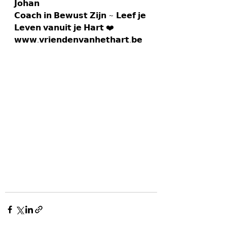
𝗝𝗼𝗵𝗮𝗻
𝗖𝗼𝗮𝗰𝗵 𝗶𝗻 𝗕𝗲𝘄𝘂𝘀𝘁 𝗭𝗶𝗷𝗻 ~ 𝗟𝗲𝗲𝗳 𝗷𝗲 
𝗟𝗲𝘃𝗲𝗻 𝘃𝗮𝗻𝘂𝗶𝘁 𝗷𝗲 𝗛𝗮𝗿𝘁 ❤️
𝘄𝘄𝘄.𝘃𝗿𝗶𝗲𝗻𝗱𝗲𝗻𝘃𝗮𝗻𝗵𝗲𝘁𝗵𝗮𝗿𝘁.𝗯𝗲