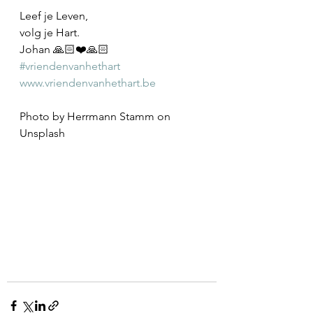
Leef je Leven,
volg je Hart.
Johan 🙏🏻❤️🙏🏻
#vriendenvanhethart
www.vriendenvanhethart.be
Photo by Herrmann Stamm on 
Unsplash