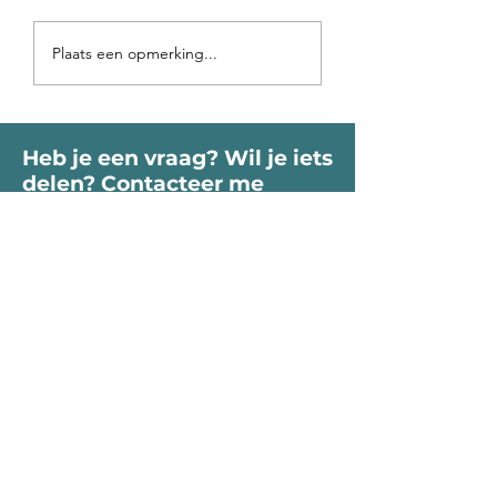
Voorbij de poort
Op vakantie in 
Plaats een opmerking...
roept je Ziel
binnen-land
Heb je een vraag? Wil je iets
delen? Contacteer me
vrijblijvend.
Voornaam
Naam
Email
Bericht...