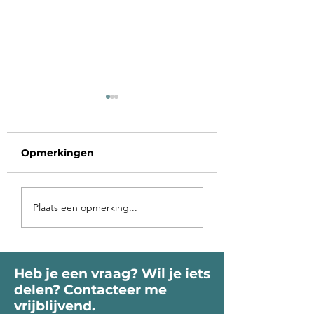
Opmerkingen
Voorbij de poort
Op vakantie in 
Plaats een opmerking...
roept je Ziel
binnen-land
Heb je een vraag? Wil je iets
delen? Contacteer me
vrijblijvend.