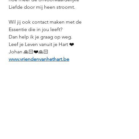
Liefde door mij heen stroomt.
Wil jij ook contact maken met de 
Essentie die in jou leeft?
Dan help ik je graag op weg.
Leef je Leven vanuit je Hart ❤️
Johan 🙏🏻❤️🙏🏻
www.vriendenvanhethart.be