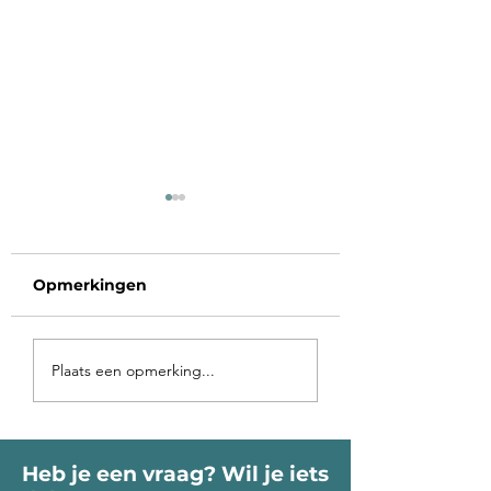
Opmerkingen
Voorbij de poort
Op vakantie in 
Plaats een opmerking...
roept je Ziel
binnen-land
Heb je een vraag? Wil je iets