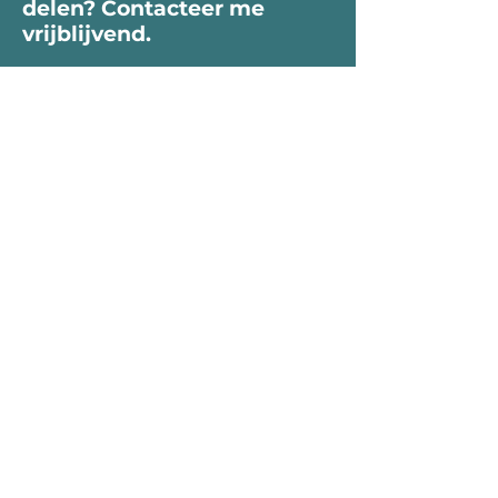
delen? Contacteer me
vrijblijvend.
Voornaam
Naam
Email
Bericht...
Verzend
Telefoon