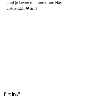
Leef je Leven met een open Hart,
Johan 🙏🏻❤️🙏🏻