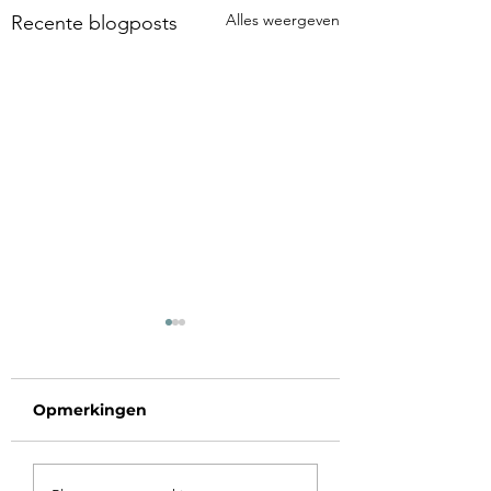
Alles weergeven
Recente blogposts
Opmerkingen
Voorbij de poort
Op vakantie in 