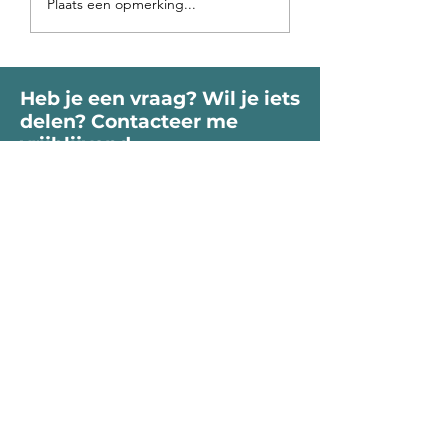
Plaats een opmerking...
roept je Ziel
binnen-land
Heb je een vraag? Wil je iets
delen? Contacteer me
vrijblijvend.
Voornaam
Naam
Email
Bericht...
Verzend