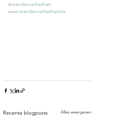
#vriendenvanhethart
www.vriendenvanhethart.be
Alles weergeven
Recente blogposts