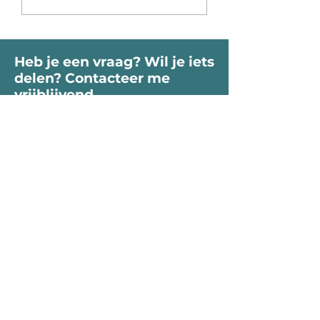
roept je Ziel
binnen-land
Heb je een vraag? Wil je iets
delen? Contacteer me
vrijblijvend.
Voornaam
Naam
Email
Bericht...
Verzend