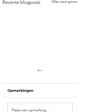
Alles weergeven
Recente blogposts
Opmerkingen
Voorbij de poort
Op vakantie in 
Plaats een opmerking...