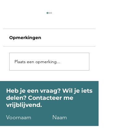
Opmerkingen
Voorbij de poort
Op vakantie in 
Plaats een opmerking...
roept je Ziel
binnen-land
Heb je een vraag? Wil je iets
delen? Contacteer me
vrijblijvend.
Voornaam
Naam