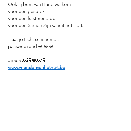
Ook jij bent van Harte welkom,
voor een gesprek,
voor een luisterend oor,
voor een Samen Zijn vanuit het Hart.
 Laat je Licht schijnen dit 
paasweekend ☀️ ☀️ ☀️ 
Johan 🙏🏻❤️🙏🏻
www.vriendenvanhethart.be