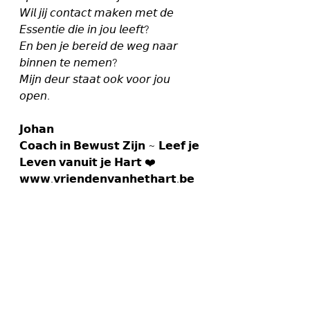
𝘞𝘪𝘭 𝘫𝘪𝘫 𝘤𝘰𝘯𝘵𝘢𝘤𝘵 𝘮𝘢𝘬𝘦𝘯 𝘮𝘦𝘵 𝘥𝘦 
𝘌𝘴𝘴𝘦𝘯𝘵𝘪𝘦 𝘥𝘪𝘦 𝘪𝘯 𝘫𝘰𝘶 𝘭𝘦𝘦𝘧𝘵?
𝘌𝘯 𝘣𝘦𝘯 𝘫𝘦 𝘣𝘦𝘳𝘦𝘪𝘥 𝘥𝘦 𝘸𝘦𝘨 𝘯𝘢𝘢𝘳 
𝘣𝘪𝘯𝘯𝘦𝘯 𝘵𝘦 𝘯𝘦𝘮𝘦𝘯?
𝘔𝘪𝘫𝘯 𝘥𝘦𝘶𝘳 𝘴𝘵𝘢𝘢𝘵 𝘰𝘰𝘬 𝘷𝘰𝘰𝘳 𝘫𝘰𝘶 
𝘰𝘱𝘦𝘯.
𝗝𝗼𝗵𝗮𝗻
𝗖𝗼𝗮𝗰𝗵 𝗶𝗻 𝗕𝗲𝘄𝘂𝘀𝘁 𝗭𝗶𝗷𝗻 ~ 𝗟𝗲𝗲𝗳 𝗷𝗲 
𝗟𝗲𝘃𝗲𝗻 𝘃𝗮𝗻𝘂𝗶𝘁 𝗷𝗲 𝗛𝗮𝗿𝘁 ❤️
𝘄𝘄𝘄.𝘃𝗿𝗶𝗲𝗻𝗱𝗲𝗻𝘃𝗮𝗻𝗵𝗲𝘁𝗵𝗮𝗿𝘁.𝗯𝗲