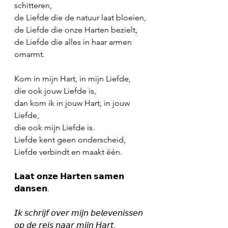
schitteren,
de Liefde die de natuur laat bloeien,
de Liefde die onze Harten bezielt,
de Liefde die alles in haar armen 
omarmt.
Kom in mijn Hart, in mijn Liefde,
die ook jouw Liefde is,
dan kom ik in jouw Hart, in jouw 
Liefde,
die ook mijn Liefde is.
Liefde kent geen onderscheid,
Liefde verbindt en maakt één.
𝗟𝗮𝗮𝘁 𝗼𝗻𝘇𝗲 𝗛𝗮𝗿𝘁𝗲𝗻 𝘀𝗮𝗺𝗲𝗻 
𝗱𝗮𝗻𝘀𝗲𝗻.
𝘐𝘬 𝘴𝘤𝘩𝘳𝘪𝘫𝘧 𝘰𝘷𝘦𝘳 𝘮𝘪𝘫𝘯 𝘣𝘦𝘭𝘦𝘷𝘦𝘯𝘪𝘴𝘴𝘦𝘯 
𝘰𝘱 𝘥𝘦 𝘳𝘦𝘪𝘴 𝘯𝘢𝘢𝘳 𝘮𝘪𝘫𝘯 𝘏𝘢𝘳𝘵.