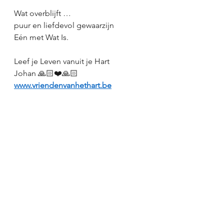
Wat overblijft …
puur en liefdevol gewaarzijn
Eén met Wat Is.
Leef je Leven vanuit je Hart
Johan 🙏🏻❤️🙏🏻
www.vriendenvanhethart.be