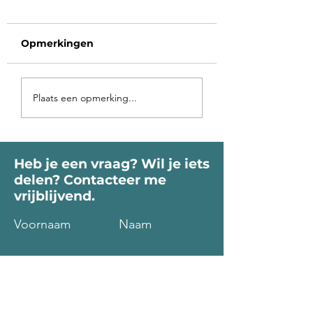
Opmerkingen
Voorbij de poort
Op vakantie in 
Plaats een opmerking...
roept je Ziel
binnen-land
Heb je een vraag? Wil je iets
delen? Contacteer me
vrijblijvend.
Voornaam
Naam
Email