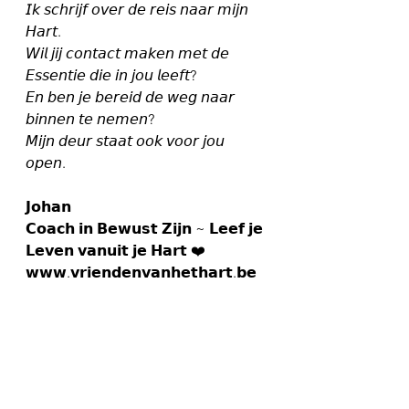
𝘐𝘬 𝘴𝘤𝘩𝘳𝘪𝘫𝘧 𝘰𝘷𝘦𝘳 𝘥𝘦 𝘳𝘦𝘪𝘴 𝘯𝘢𝘢𝘳 𝘮𝘪𝘫𝘯 
𝘏𝘢𝘳𝘵.
𝘞𝘪𝘭 𝘫𝘪𝘫 𝘤𝘰𝘯𝘵𝘢𝘤𝘵 𝘮𝘢𝘬𝘦𝘯 𝘮𝘦𝘵 𝘥𝘦 
𝘌𝘴𝘴𝘦𝘯𝘵𝘪𝘦 𝘥𝘪𝘦 𝘪𝘯 𝘫𝘰𝘶 𝘭𝘦𝘦𝘧𝘵?
𝘌𝘯 𝘣𝘦𝘯 𝘫𝘦 𝘣𝘦𝘳𝘦𝘪𝘥 𝘥𝘦 𝘸𝘦𝘨 𝘯𝘢𝘢𝘳 
𝘣𝘪𝘯𝘯𝘦𝘯 𝘵𝘦 𝘯𝘦𝘮𝘦𝘯?
𝘔𝘪𝘫𝘯 𝘥𝘦𝘶𝘳 𝘴𝘵𝘢𝘢𝘵 𝘰𝘰𝘬 𝘷𝘰𝘰𝘳 𝘫𝘰𝘶 
𝘰𝘱𝘦𝘯.
𝗝𝗼𝗵𝗮𝗻
𝗖𝗼𝗮𝗰𝗵 𝗶𝗻 𝗕𝗲𝘄𝘂𝘀𝘁 𝗭𝗶𝗷𝗻 ~ 𝗟𝗲𝗲𝗳 𝗷𝗲 
𝗟𝗲𝘃𝗲𝗻 𝘃𝗮𝗻𝘂𝗶𝘁 𝗷𝗲 𝗛𝗮𝗿𝘁 ❤️
𝘄𝘄𝘄.𝘃𝗿𝗶𝗲𝗻𝗱𝗲𝗻𝘃𝗮𝗻𝗵𝗲𝘁𝗵𝗮𝗿𝘁.𝗯𝗲