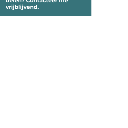
delen? Contacteer me
vrijblijvend.
Voornaam
Naam
Email
Bericht...
Verzend
Telefoon