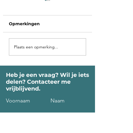
Opmerkingen
Voorbij de poort
Op vakantie in 
Plaats een opmerking...
roept je Ziel
binnen-land
Heb je een vraag? Wil je iets
delen? Contacteer me
vrijblijvend.
Voornaam
Naam
Email