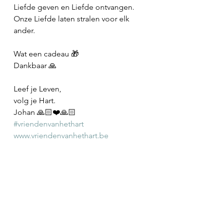
Liefde geven en Liefde ontvangen.
Onze Liefde laten stralen voor elk 
ander.
Wat een cadeau 🎁 
Dankbaar 🙏 
Leef je Leven,
volg je Hart.
Johan 🙏🏻❤️🙏🏻
#vriendenvanhethart
www.vriendenvanhethart.be