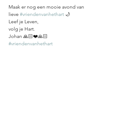
Maak er nog een mooie avond van 
lieve 
#vriendenvanhethart
 🌙 
Leef je Leven,
volg je Hart.
Johan 🙏🏻❤️🙏🏻
#vriendenvanhethart